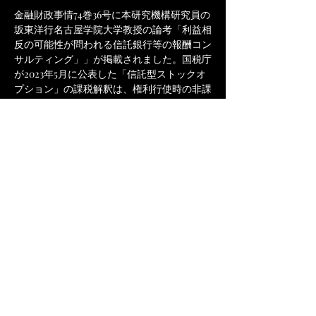
金融財政事情74巻36号に本研究機構研究員の
坂東洋行名古屋学院大学教授の論考「利益相
反の可能性が問われる信託銀行等の報酬コン
サルティング」」が掲載されました。国税庁
が2023年5月に公表した「信託型ストックオ
プション」の課税解釈は、権利行使時の非課
税といったそれまでの実務慣行を覆しまし
た。課税回避のために信託の仕組みが濫用さ
れた事例であり、役員報酬における「信託」
の役割に疑問を投げかけるものでした。本稿
では、信託業による役員報酬への適正な関わ
り方を検討しています。
https://store.kinzai.jp/public/item/magazine/
Previous
Next
A/Z/3506/
早稲田コーポレートガバナンス研究機構
Waseda Corporate Governance Institute
代表者: 中村信男(早稲田大学教授)